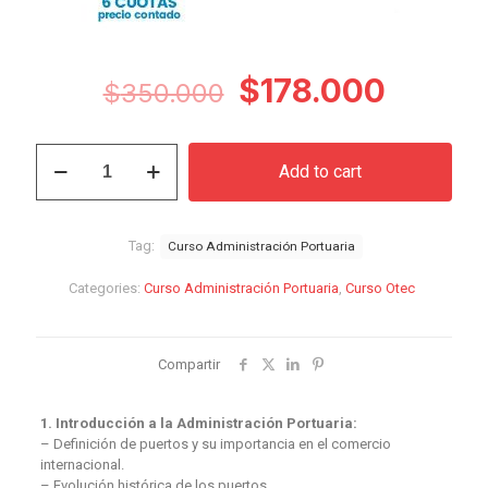
Original
Curren
$
178.000
$
350.000
price
price
was:
is:
Curso
Add to cart
Administración
$350.000.
$178.0
Portuaria
quantity
Tag:
Curso Administración Portuaria
Categories:
Curso Administración Portuaria
,
Curso Otec
Compartir
1. Introducción a la Administración Portuaria:
– Definición de puertos y su importancia en el comercio
internacional.
– Evolución histórica de los puertos.