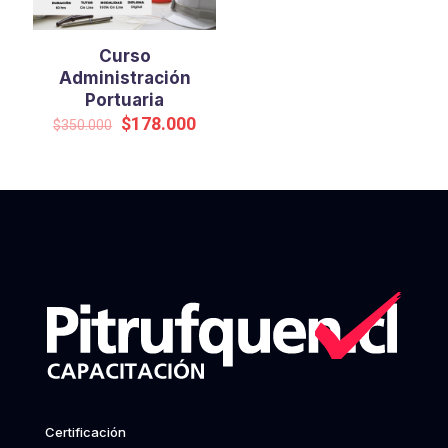
Curso
Administración
Portuaria
Original
Current
$
178.000
$
350.000
price
price
was:
is:
$350.000.
$178.000.
Certificación