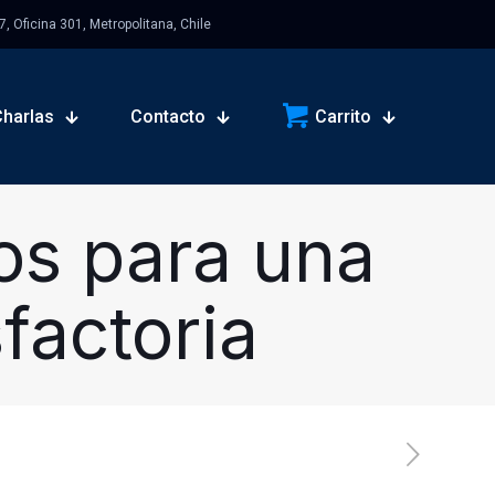
 Oficina 301, Metropolitana, Chile
Charlas
Contacto
Carrito
os para una
sfactoria