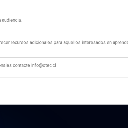
a audiencia.
frecer recursos adicionales para aquellos interesados en aprende
onales contacte info@otec.cl