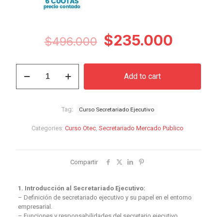
Original
Curren
$
235.000
$
496.000
price
price
was:
is:
Curso
Add to cart
Secretariado
$496.000.
$235.
Ejecutivo
quantity
Tag:
Curso Secretariado Ejecutivo
Categories:
Curso Otec
,
Secretariado Mercado Publico
Compartir
1. Introducción al Secretariado Ejecutivo:
– Definición de secretariado ejecutivo y su papel en el entorno
empresarial.
– Funciones y responsabilidades del secretario ejecutivo.