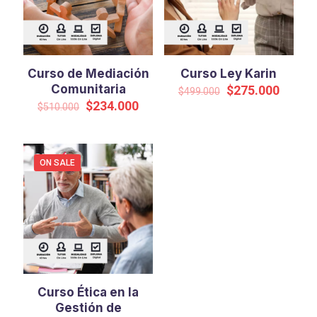
Curso de Mediación
Curso Ley Karin
Comunitaria
Original
Curren
$
275.000
$
499.000
price
price
Original
Current
$
234.000
$
510.000
was:
is:
price
price
$499.000.
$275.0
was:
is:
$510.000.
$234.000.
ON SALE
Curso Ética en la
Gestión de