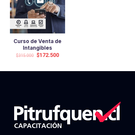
Curso de Venta de
Intangibles
Original
Current
$
172.500
$
315.000
price
price
was:
is:
$315.000.
$172.500.