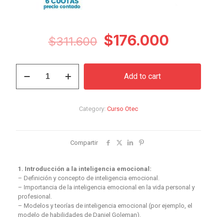
Original
Curren
$
176.000
$
311.600
price
price
was:
is:
Curso
Add to cart
Inteligencia
$311.600.
$176.0
Emocional
quantity
Category:
Curso Otec
Compartir
1. Introducción a la inteligencia emocional:
– Definición y concepto de inteligencia emocional.
– Importancia de la inteligencia emocional en la vida personal y
profesional.
– Modelos y teorías de inteligencia emocional (por ejemplo, el
modelo de habilidades de Daniel Goleman).