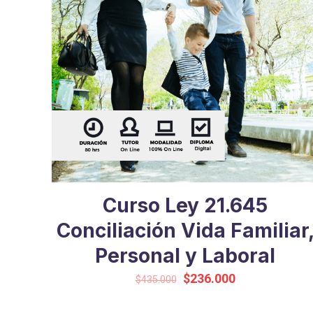
Curso Ley 21.645
Conciliación Vida Familiar
Personal y Laboral
Original
Current
$
236.000
$
435.000
price
price
was:
is: