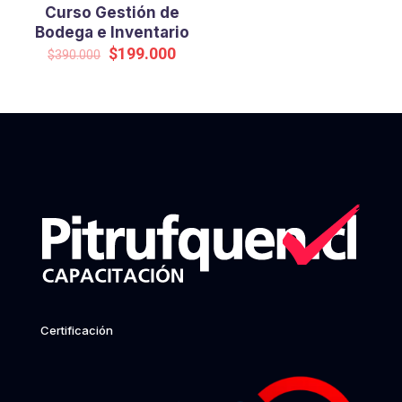
Curso Gestión de
Bodega e Inventario
Original
Current
$
199.000
$
390.000
price
price
was:
is:
$390.000.
$199.000.
Certificación