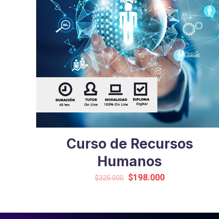
Curso de Recursos
Humanos
Original
Current
$
198.000
$
325.000
price
price
was:
is:
$325.000.
$198.000.