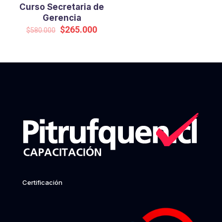
Curso Secretaria de
Gerencia
Original
Current
$
265.000
$
580.000
price
price
was:
is:
$580.000.
$265.000.
Certificación