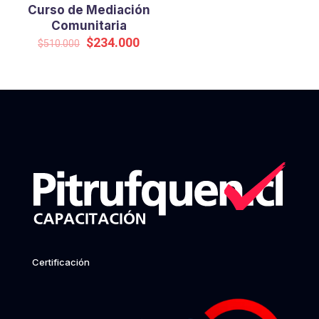
Curso de Mediación
Comunitaria
Original
Current
$
234.000
$
510.000
price
price
was:
is:
$510.000.
$234.000.
Certificación